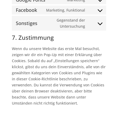
Consent
to
Facebook
Marketing, Funktional
Consent
service
to
Gegenstand der
google-
Sonstiges
service
Consent
Untersuchung
fonts
facebook
to
7. Zustimmung
service
sonstiges
Wenn du unsere Website das erste Mal besuchst,
zeigen wir dir ein Pop-Up mit einer Erklärung über
Cookies. Sobald du auf „Einstellungen speichern“
klickst, gibst du uns dein Einverständnis, alle von dir
gewählten Kategorien von Cookies und Plugins wie
in dieser Cookie-Richtlinie beschrieben, zu
verwenden. Du kannst die Verwendung von Cookies
über deinen Browser deaktivieren, aber bitte
beachte, dass unsere Website dann unter
Umständen nicht richtig funktioniert.